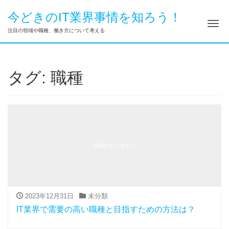
今どきのIT業界事情を知ろう！
ナ
注目の領域や職種、働き方について考える
タグ:
職種
画像がありません
2023年12月31日
未分類
IT業界で需要の高い職種と目指すための方法は？